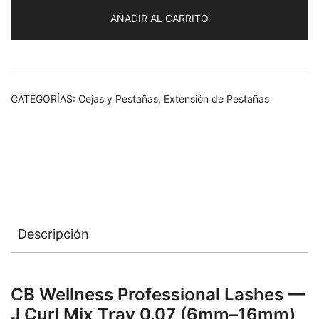
Eyelashes
AÑADIR AL CARRITO
Set
Mix
Tray
3D.J
cantidad
CATEGORÍAS:
Cejas y Pestañas
,
Extensión de Pestañas
Descripción
CB Wellness Professional Lashes —
J Curl Mix Tray 0.07 (6mm–16mm)