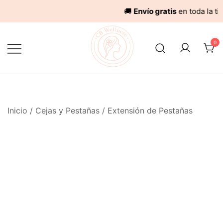
🚚
Envío gratis
en toda la tienda 
Saltar
al
0
contenido
Inicio
/
Cejas y Pestañas
/
Extensión de Pestañas